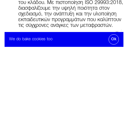
του κλάδου. Με πιστοποίηση ISO 29993:2018,
Λ. Πεντέλης 2,

(Πλατεία Δούρου)

διασφαλίζουμε την υψηλή ποιότητα στον
15234 Χαλάνδρι
σχεδιασμό, την ανάπτυξη και την υλοποίηση
ΟΔΗΓΙΕΣ
εκπαιδευτικών προγραμμάτων που καλύπτουν
τις σύγχρονες ανάγκες των μεταφραστών.
Follow
Scroll
ΔΕΙΤΕ ΤΑ ΠΡΟΓΡΑΜΜΑΤΑ
We do bake cookies too
Ok
ΓΙΑΤΙ ΝΑ ΕΞΕΙΔΙΚΕΥΤΕΙΣ
Ειδικές απαιτήσεις
Μοντέ
ιατροφαρμακευτικού
(Blend
κλάδου
ΠΕΡΙΣΣ
ΠΕΡΙΣΣΟΤΕΡΑ