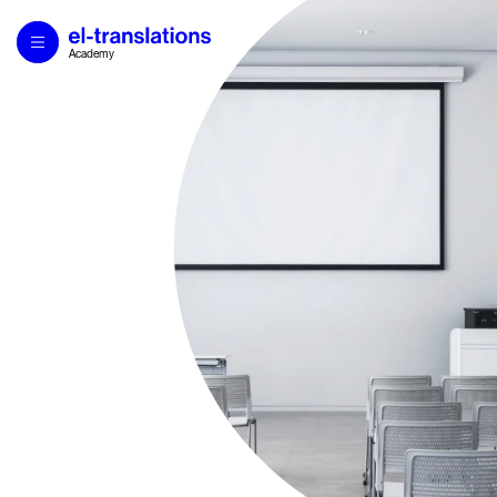
Academy
Navigate
Αρχική
Προγράμματα
Μέθοδος
Βοηθήματα
Επικοινωνία
Υπηρεσίες Μετάφρασης