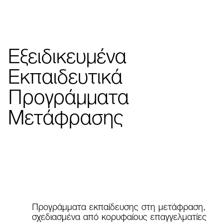
Εξειδικευμένα Εκπα
Εξειδικευμένα
Εκπαιδευτικά
Προγράμματα
Μετάφρασης
Τηλέφωνο
TRANSLATION
+30 210 680 1333
COMPANY
Email
training@el-translations.com
Προγράμματα εκπαίδευσης στη μετάφραση,
Προγράμματα εκπαίδευσης στη μετάφραση
σχεδιασμένα από κορυφαίους επαγγελματίες
Διεύθυνση